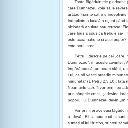
Toate făgăduințele glorioase 
care Dumnezeu voia să le reverse
arătau înainte către o îndeplinire 
îndeplinirea locală a eșuat când I
niciodată anulate sau retrase. El
care Isus a spus că trebuie să-i î
este acea națiune și acel popor?
este noul Isreal.
Petru îi descrie pe cei „care 
Dumnezeu”, în aceste cuvinte: „Vo
împărătească, un neam sfânt, un 
Lui, ca să vestiți puterile minuna
minunată” (1 Petru 2:9,10). Iată n
Neamurile care îl vor primi pe ad
prin sângele cmcii, și devine Isra
poporul lui Dumnezeu devin „un n
Vor primi ei aceleași făgăduinț
a- devăr, Biblia spune că ei sunt
sunteți ai lui Hristos, sunteți să