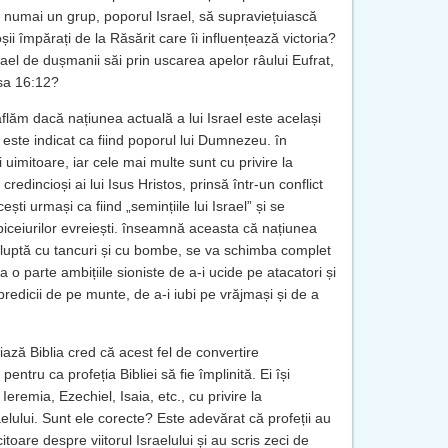
a numai un grup, poporul Israel, să supraviețuiască
ii împărați de la Răsărit care îi influențează victoria?
srael de dușmanii săi prin uscarea apelor râului Eufrat,
sa 16:12?
aflăm dacă națiunea actuală a lui Israel este același
, este indicat ca fiind poporul lui Dumnezeu. în
i uimitoare, iar cele mai multe sunt cu privire la
edincioși ai lui Isus Hristos, prinsă într-un conflict
cești urmași ca fiind „semințiile lui Israel” și se
biceiurilor evreiești. înseamnă aceasta că națiunea
re luptă cu tancuri și cu bombe, se va schimba complet
la o parte ambițiile sioniste de a-i ucide pe atacatori și
predicii de pe munte, de a-i iubi pe vrăjmași și de a
ază Biblia cred că acest fel de convertire
entru ca profeția Bibliei să fie împlinită. Ei își
Ieremia, Ezechiel, Isaia, etc., cu privire la
raelului. Sunt ele corecte? Este adevărat că profeții au
itoare despre viitorul Israelului și au scris zeci de