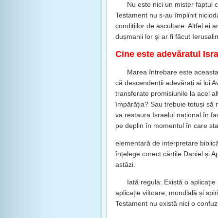
Nu este nici un mister faptul 
Testament nu s-au împlinit niciodat
condițiilor de ascultare. Altfel ei a
dușmanii lor și ar fi făcut Ierusal
Cine este adevăratul Isr
Marea întrebare este aceasta
că descendenții adevărați ai lui A
transferate promisiunile la acel a
împărăția? Sau trebuie totuși să 
va restaura Israelul național în f
pe deplin în momentul în care sta
elementară de interpretare biblic
înțelege corect cărțile Daniel și A
astăzi.
Iată regula: Există o aplicație 
aplicație viitoare, mondială și spir
Testament nu există nici o confuzie 