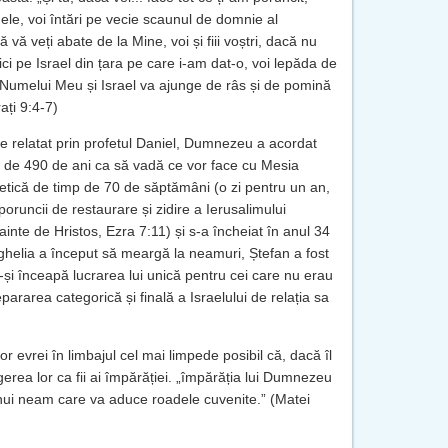
Mele, voi întări pe vecie scaunul de domnie al
ă vă veți abate de la Mine, voi și fiii voștri, dacă nu
ici pe Israel din țara pe care i-am dat-o, voi lepăda de
 Numelui Meu și Israel va ajunge de râs și de pomină
ați 9:4-7)
e relatat prin profetul Daniel, Dumnezeu a acordat
 de 490 de ani ca să vadă ce vor face cu Mesia
etică de timp de 70 de săptămâni (o zi pentru un an,
oruncii de restaurare și zidire a Ierusalimului
ainte de Hristos, Ezra 7:11) și s-a încheiat în anul 34
ghelia a început să meargă la neamuri, Ștefan a fost
ă-și înceapă lucrarea lui unică pentru cei care nu erau
ararea categorică și finală a Israelului de relația sa
or evrei în limbajul cel mai limpede posibil că, dacă îl
ngerea lor ca fii ai împărăției. „împărăția lui Dumnezeu
ă unui neam care va aduce roadele cuvenite.” (Matei