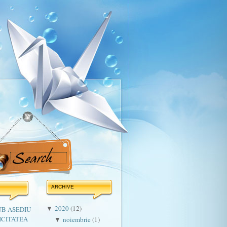
ARCHIVE
2020
(12)
UB ASEDIU
▼
ICITATEA
noiembrie
(1)
▼