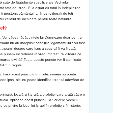
că sute de făgăduințe specifice ale Vechiului
ă față de Israel. El a eșuat cu totul în îndeplinirea
r fi moștenit pământul, ar fi fost eliberați de toți
imul centrul de închinare pentru toate națiunile.
ael?
: Vor cădea făgăduințele lui Dumnezeu doar pentru
vraam nu au îndeplinit condițiile legământului? Au fost
lt „neam” despre care Isus a spus că îi va fi dată
ne punem încrederea în vreo întorsătură viitoare ce
avoarea divină? Toate aceste puncte vor fi clarificate
bilim o regulă
ă. Fără acest principiu în minte, nimeni nu poate
pocalipsa, nici nu poate identifica Israelul adevărat de
primară, locală și literală a profeției care arată către o
ituală. Aplicând acest principiu la Scrierile Vechiului
cu privire la locul lui Israel în profeție și în istorie.