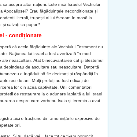
a sa asupra altor națiuni. Este însă Israelul Vechiului
ea Apocalipsei? Erau făgăduințele necondiționate și
denții literali, trupești ai lui Avraam în masă la
e și salvați ca popor?
el - condiționate
scoperă că acele făgăduințe ale Vechiului Testament nu
te. Națiunea lui Israel a fost avertizată în mod
 ale neascultării. Atât binecuvântarea cât și blestemul
tea depindeau de ascultare sau neascultare. Datorită
 Dumnezeu a îngăduit să fie decimați și răspândiți în
ptezeci de ani. Mulți profeți au fost ridicați de
erea lor din acea captivitate. Unii comentatori
rofeții de restaurare la o adunare laolaltă a lui Israel
staurarea despre care vorbeau Isaia și Ieremia a avut
registra aici o fracțiune din amenințările expresive de
epetate ori,
ta: „Și tu, dacă vei... face tot ce ți-am poruncit,