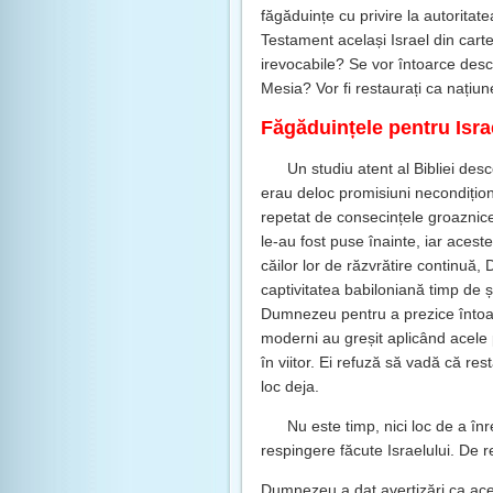
făgăduințe cu privire la autoritate
Testament același Israel din cart
irevocabile? Se vor întoarce descen
Mesia? Vor fi restaurați ca națiun
Făgăduințele pentru Isra
Un studiu atent al Bibliei de
erau deloc promisiuni necondiționa
repetat de consecințele groaznice
le-au fost puse înainte, iar aces
căilor lor de răzvrătire continuă,
captivitatea babiloniană timp de șa
Dumnezeu pentru a prezice întoarc
moderni au greșit aplicând acele p
în viitor. Ei refuză să vadă că re
loc deja.
Nu este timp, nici loc de a în
respingere făcute Israelului. De r
Dumnezeu a dat avertizări ca aceas