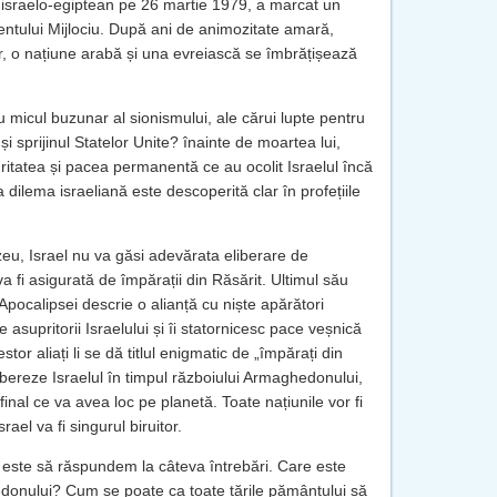
israelo-egiptean pe 26 martie 1979, a marcat un
entului Mijlociu. După ani de animozitate amară,
itar, o națiune arabă și una evreiască se îmbrățișează
micul buzunar al sionismului, ale cărui lupte pentru
i sprijinul Statelor Unite? înainte de moartea lui,
ritatea și pacea permanentă ce au ocolit Israelul încă
 dilema israeliană este descoperită clar în profețiile
zeu, Israel nu va găsi adevărata eliberare de
fi asigurată de împărații din Răsărit. Ultimul său
Apocalipsei descrie o alianță cu niște apărători
 pe asupritorii Israelului și îi statornicesc pace veșnică
tor aliați li se dă titlul enigmatic de „împărați din
elibereze Israelul în timpul războiului Armaghedonului,
l final ce va avea loc pe planetă. Toate națiunile vor fi
rael va fi singurul biruitor.
u este să răspundem la câteva întrebări. Care este
edonului? Cum se poate ca toate țările pământului să