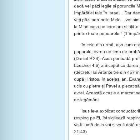
dacă vei păzi legile și poruncile 
împărăției tale în Israel... Dar dac
veți păzi poruncile Mele... voi nim
la Mine casa pe care am sfințit-o
printre toate popoarele.” (1 împăr
în cele din urmă, așa cum est
poporului evreu un timp de probă
(Daniel 9:24). Acea perioadă prof
Ezechiel 4:6) a început cu darea p
(decretul lui Artarxerxe din 457 în
după Hristos. în același an, Evan
ucis cu pietre și Pavel a plecat s
evrei. Această ocazie a marcat sep
de legământ.
Isus le-a explicat conducătoril
resping pe El, își sigilează respi
va fi luată de la voi și va fi dat
21:43)