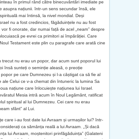
ținteau în primul rând către binecuvântări imediate pe
 asupra națiunii. într-un sens secundar însă, ele
spirituală mai întinsă, la nivel mondial. Deși
srael nu a fost credincios, făgăduințele nu au fost
e vor fi onorate, dar numai față de acel „neam” despre
nlocuiască pe evrei ca primitori ai împărăției. Care
 Noul Testament este plin cu paragrafe care arată cine
în trecut nu erau un popor, dar acum sunt poporul lui
i însă sunteți o seminție aleasă, o preoție
popor pe care Dumnezeu și l-a câștigat ca să fie al
te ale Celui ce v-a chemat din întuneric la lumina Sa
oua națiune care înlocuiește națiunea lui Israel.
evăratul Mesia intră acum în Noul Legământ, ratificat
elul spiritual al lui Dumnezeu. Cei care nu erau
eam sfânt” al Lui.
e care i-au fost date lui Avraam și urmașilor lui? într-
 considerați ca sămânța reală a lui Avraam. „Și dacă
mânța lui Avraam, moștenitori prinfăgăduința” (Galateni