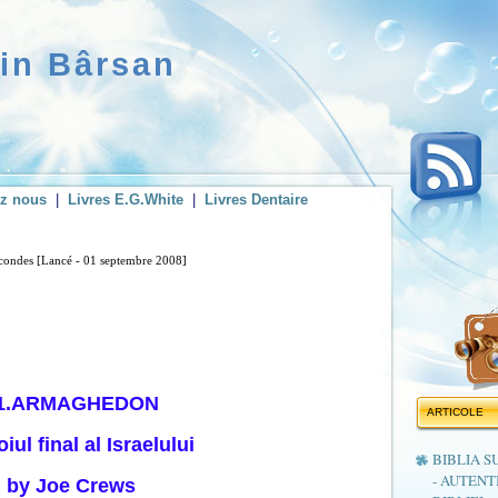
rin Bârsan
ez nous
|
Livres E.G.White
|
Livres Dentaire
secondes [Lancé - 01 septembre 2008]
1.ARMAGHEDON
ARTICOLE
iul final al Israelului
BIBLIA S
- AUTENT
by Joe Crews