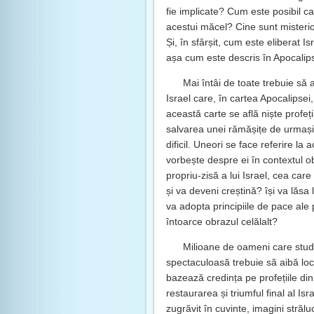
fie implicate? Cum este posibil c
acestui măcel? Cine sunt misterioș
Și, în sfârșit, cum este eliberat I
așa cum este descris în Apocalip
Mai întâi de toate trebuie să 
Israel care, în cartea Apocalipsei
această carte se află niște profeți
salvarea unei rămășițe de urmași cr
dificil. Uneori se face referire la a
vorbește despre ei în contextul o
propriu-zisă a lui Israel, cea ca
și va deveni creștină? își va lăsa 
va adopta principiile de pace ale 
întoarce obrazul celălalt?
Milioane de oameni care studi
spectaculoasă trebuie să aibă loc p
bazează credința pe profețiile din 
restaurarea și triumful final al Is
zugrăvit în cuvinte, imagini străluc