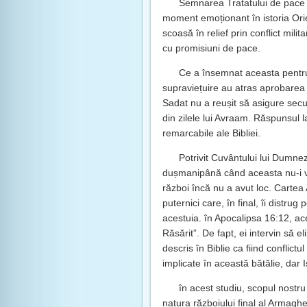
Semnarea Tratatului de pace 
moment emoționant în istoria Ori
scoasă în relief prin conflict mil
cu promisiuni de pace.
Ce a însemnat aceasta pentru 
supraviețuire au atras aprobarea ș
Sadat nu a reușit să asigure secu
din zilele lui Avraam. Răspunsul la
remarcabile ale Bibliei.
Potrivit Cuvântului lui Dumne
dușmanipână când aceasta nu-i va 
război încă nu a avut loc. Cartea 
puternici care, în final, îi distrug
acestuia. în Apocalipsa 16:12, aces
Răsărit”. De fapt, ei intervin să 
descris în Biblie ca fiind conflictu
implicate în această bătălie, dar Is
în acest studiu, scopul nostr
natura războiului final al Armagh