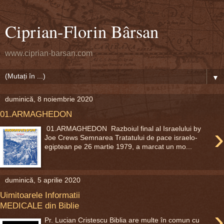
Ciprian-Florin Bârsan
www.ciprian-barsan.com
▼
duminică, 8 noiembrie 2020
01.ARMAGHEDON
›
01.ARMAGHEDON Razboiul final al Israelului by
Joe Crews Semnarea Tratatului de pace israelo-
egiptean pe 26 martie 1979, a marcat un mo...
duminică, 5 aprilie 2020
Uimitoarele Informatii
MEDICALE din Biblie
›
Pr. Lucian Cristescu Biblia are multe în comun cu