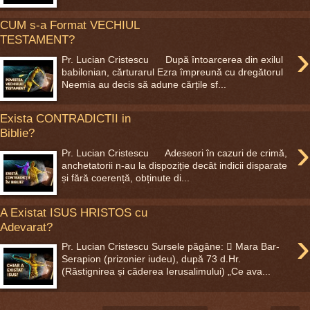
CUM s-a Format VECHIUL
TESTAMENT?
›
Pr. Lucian Cristescu După întoarcerea din exilul
babilonian, cărturarul Ezra împreună cu dregătorul
Neemia au decis să adune cărțile sf...
Exista CONTRADICTII in
Biblie?
›
Pr. Lucian Cristescu Adeseori în cazuri de crimă,
anchetatorii n-au la dispoziție decât indicii disparate
și fără coerență, obținute di...
A Existat ISUS HRISTOS cu
Adevarat?
›
Pr. Lucian Cristescu Sursele păgâne:  Mara Bar-
Serapion (prizonier iudeu), după 73 d.Hr.
(Răstignirea și căderea Ierusalimului) „Ce ava...