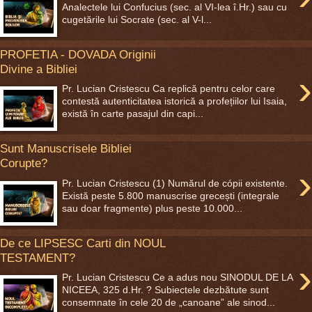
Analectele lui Confucius (sec. al VI-lea î.Hr.) sau cu
cugetările lui Socrate (sec. al V-l...
PROFETIA - DOVADA Originii
Divine a Bibliei
›
Pr. Lucian Cristescu Ca replică pentru celor care
contestă autenticitatea istorică a profețiilor lui Isaia,
există în carte pasajul din capi...
Sunt Manuscrisele Bibliei
Corupte?
›
Pr. Lucian Cristescu (1) Numărul de cópii existente.
Există peste 5.800 manuscrise grecești (integrale
sau doar fragmente) plus peste 10.000...
De ce LIPSESC Carti din NOUL
TESTAMENT?
›
Pr. Lucian Cristescu Ce a adus nou SINODUL DE LA
NICEEA, 325 d.Hr. ? Subiectele dezbătute sunt
consemnate în cele 20 de „canoane” ale sinod...