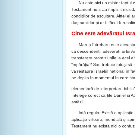
Nu este nici un mister faptul 
Testament nu s-au împlinit niciodat
condițiilor de ascultare. Altfel ei a
dușmanii lor și ar fi făcut Ierusal
Cine este adevăratul Isr
Marea întrebare este aceasta
că descendenții adevărați ai lui A
transferate promisiunile la acel a
împărăția? Sau trebuie totuși să 
va restaura Israelul național în f
pe deplin în momentul în care sta
elementară de interpretare biblic
înțelege corect cărțile Daniel și A
astăzi.
Iată regula: Există o aplicație 
aplicație viitoare, mondială și spir
Testament nu există nici o confuzie 