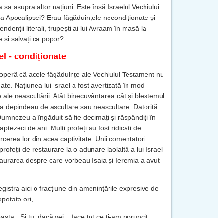
a sa asupra altor națiuni. Este însă Israelul Vechiului
ea Apocalipsei? Erau făgăduințele necondiționate și
denții literali, trupești ai lui Avraam în masă la
e și salvați ca popor?
el - condiționate
scoperă că acele făgăduințe ale Vechiului Testament nu
te. Națiunea lui Israel a fost avertizată în mod
 ale neascultării. Atât binecuvântarea cât și blestemul
tea depindeau de ascultare sau neascultare. Datorită
 Dumnezeu a îngăduit să fie decimați și răspândiți în
ptezeci de ani. Mulți profeți au fost ridicați de
erea lor din acea captivitate. Unii comentatori
rofeții de restaurare la o adunare laolaltă a lui Israel
staurarea despre care vorbeau Isaia și Ieremia a avut
registra aici o fracțiune din amenințările expresive de
epetate ori,
ta: „Și tu, dacă vei... face tot ce ți-am poruncit,