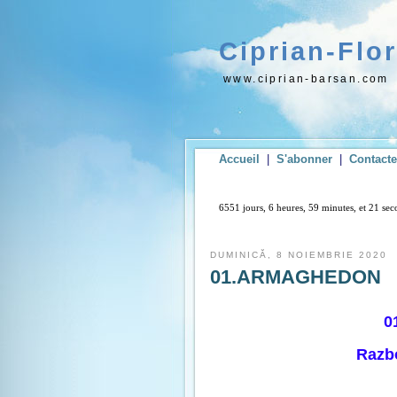
Ciprian-Flo
www.ciprian-barsan.com
Accueil
|
S'abonner
|
Contact
6551 jours, 6 heures, 59 minutes, et 22 se
DUMINICĂ, 8 NOIEMBRIE 2020
01.ARMAGHEDON
0
Razbo