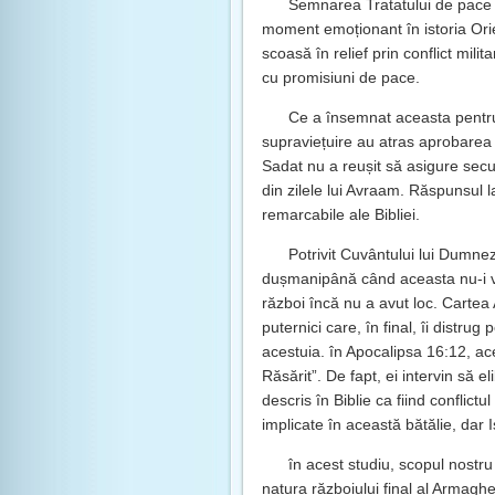
Semnarea Tratatului de pace 
moment emoționant în istoria Ori
scoasă în relief prin conflict mil
cu promisiuni de pace.
Ce a însemnat aceasta pentru 
supraviețuire au atras aprobarea ș
Sadat nu a reușit să asigure secu
din zilele lui Avraam. Răspunsul la
remarcabile ale Bibliei.
Potrivit Cuvântului lui Dumne
dușmanipână când aceasta nu-i va 
război încă nu a avut loc. Cartea 
puternici care, în final, îi distrug
acestuia. în Apocalipsa 16:12, aces
Răsărit”. De fapt, ei intervin să 
descris în Biblie ca fiind conflictu
implicate în această bătălie, dar Is
în acest studiu, scopul nostr
natura războiului final al Armagh