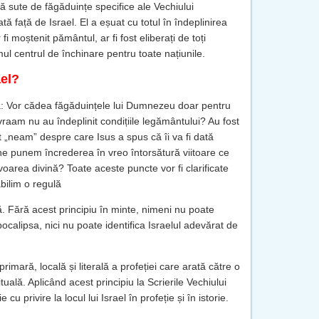
că sute de făgăduințe specifice ale Vechiului
ă față de Israel. El a eșuat cu totul în îndeplinirea
r fi moștenit pământul, ar fi fost eliberați de toți
imul centrul de închinare pentru toate națiunile.
ael?
: Vor cădea făgăduințele lui Dumnezeu doar pentru
vraam nu au îndeplinit condițiile legământului? Au fost
lt „neam” despre care Isus a spus că îi va fi dată
ne punem încrederea în vreo întorsătură viitoare ce
avoarea divină? Toate aceste puncte vor fi clarificate
bilim o regulă
ă. Fără acest principiu în minte, nimeni nu poate
pocalipsa, nici nu poate identifica Israelul adevărat de
primară, locală și literală a profeției care arată către o
ituală. Aplicând acest principiu la Scrierile Vechiului
cu privire la locul lui Israel în profeție și în istorie.