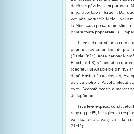
dacă vei păzi legile și poruncile 
împărăției tale în Israel... Dar dac
veți păzi poruncile Mele... voi nim
la Mine casa pe care am sfințit-o
printre toate popoarele.” (1 împăr
în cele din urmă, așa cum est
poporului evreu un timp de probă
(Daniel 9:24). Acea perioadă prof
Ezechiel 4:6) a început cu darea p
(decretul lui Artarxerxe din 457 în
după Hristos. în același an, Evan
ucis cu pietre și Pavel a plecat s
evrei. Această ocazie a marcat sep
de legământ.
Isus le-a explicat conducătoril
resping pe El, își sigilează respi
va fi luată de la voi și va fi dat
21:43)