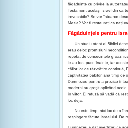
făgăduințe cu privire la autoritate
Testament același Israel din cart
irevocabile? Se vor întoarce descen
Mesia? Vor fi restaurați ca națiun
Făgăduințele pentru Isra
Un studiu atent al Bibliei de
erau deloc promisiuni necondiționa
repetat de consecințele groaznice
le-au fost puse înainte, iar aces
căilor lor de răzvrătire continuă,
captivitatea babiloniană timp de șa
Dumnezeu pentru a prezice întoarc
moderni au greșit aplicând acele p
în viitor. Ei refuză să vadă că re
loc deja.
Nu este timp, nici loc de a în
respingere făcute Israelului. De r
Dumnezeu a dat avertizări ca aceas