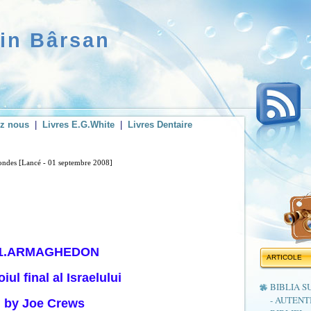
rin Bârsan
ez nous
|
Livres E.G.White
|
Livres Dentaire
condes [Lancé - 01 septembre 2008]
1.ARMAGHEDON
ARTICOLE
iul final al Israelului
BIBLIA S
- AUTENT
by Joe Crews