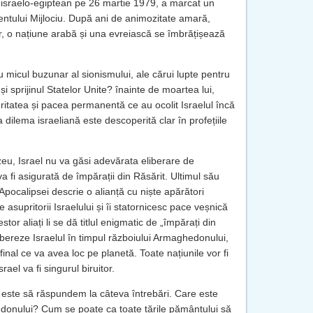
israelo-egiptean pe 26 martie 1979, a marcat un
entului Mijlociu. După ani de animozitate amară,
itar, o națiune arabă și una evreiască se îmbrățișează
micul buzunar al sionismului, ale cărui lupte pentru
i sprijinul Statelor Unite? înainte de moartea lui,
ritatea și pacea permanentă ce au ocolit Israelul încă
 dilema israeliană este descoperită clar în profețiile
zeu, Israel nu va găsi adevărata eliberare de
fi asigurată de împărații din Răsărit. Ultimul său
Apocalipsei descrie o alianță cu niște apărători
 pe asupritorii Israelului și îi statornicesc pace veșnică
tor aliați li se dă titlul enigmatic de „împărați din
elibereze Israelul în timpul războiului Armaghedonului,
l final ce va avea loc pe planetă. Toate națiunile vor fi
rael va fi singurul biruitor.
u este să răspundem la câteva întrebări. Care este
edonului? Cum se poate ca toate țările pământului să