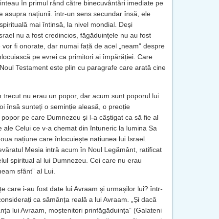
ținteau în primul rând către binecuvântări imediate pe
 asupra națiunii. într-un sens secundar însă, ele
spirituală mai întinsă, la nivel mondial. Deși
srael nu a fost credincios, făgăduințele nu au fost
e vor fi onorate, dar numai față de acel „neam” despre
nlocuiască pe evrei ca primitori ai împărăției. Care
 Noul Testament este plin cu paragrafe care arată cine
în trecut nu erau un popor, dar acum sunt poporul lui
i însă sunteți o seminție aleasă, o preoție
popor pe care Dumnezeu și l-a câștigat ca să fie al
te ale Celui ce v-a chemat din întuneric la lumina Sa
oua națiune care înlocuiește națiunea lui Israel.
evăratul Mesia intră acum în Noul Legământ, ratificat
elul spiritual al lui Dumnezeu. Cei care nu erau
eam sfânt” al Lui.
e care i-au fost date lui Avraam și urmașilor lui? într-
 considerați ca sămânța reală a lui Avraam. „Și dacă
mânța lui Avraam, moștenitori prinfăgăduința” (Galateni