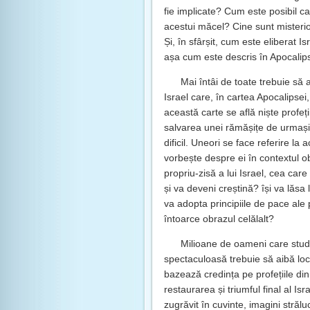
fie implicate? Cum este posibil c
acestui măcel? Cine sunt misterioș
Și, în sfârșit, cum este eliberat I
așa cum este descris în Apocalip
Mai întâi de toate trebuie să 
Israel care, în cartea Apocalipsei
această carte se află niște profeți
salvarea unei rămășițe de urmași cr
dificil. Uneori se face referire la a
vorbește despre ei în contextul o
propriu-zisă a lui Israel, cea ca
și va deveni creștină? își va lăsa 
va adopta principiile de pace ale 
întoarce obrazul celălalt?
Milioane de oameni care studi
spectaculoasă trebuie să aibă loc p
bazează credința pe profețiile din 
restaurarea și triumful final al Is
zugrăvit în cuvinte, imagini străluc