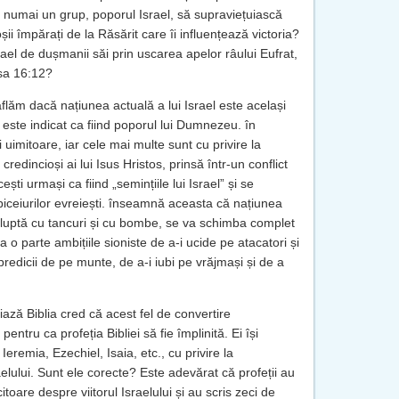
a numai un grup, poporul Israel, să supraviețuiască
ii împărați de la Răsărit care îi influențează victoria?
srael de dușmanii săi prin uscarea apelor râului Eufrat,
sa 16:12?
aflăm dacă națiunea actuală a lui Israel este același
, este indicat ca fiind poporul lui Dumnezeu. în
i uimitoare, iar cele mai multe sunt cu privire la
edincioși ai lui Isus Hristos, prinsă într-un conflict
cești urmași ca fiind „semințiile lui Israel” și se
biceiurilor evreiești. înseamnă aceasta că națiunea
re luptă cu tancuri și cu bombe, se va schimba complet
la o parte ambițiile sioniste de a-i ucide pe atacatori și
predicii de pe munte, de a-i iubi pe vrăjmași și de a
ază Biblia cred că acest fel de convertire
entru ca profeția Bibliei să fie împlinită. Ei își
Ieremia, Ezechiel, Isaia, etc., cu privire la
raelului. Sunt ele corecte? Este adevărat că profeții au
itoare despre viitorul Israelului și au scris zeci de