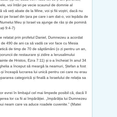
Mele, voi întări pe vecie scaunul de domnie al
ă vă veți abate de la Mine, voi și fiii voștri, dacă nu
ici pe Israel din țara pe care i-am dat-o, voi lepăda de
 Numelui Meu și Israel va ajunge de râs și de pomină
ați 9:4-7)
e relatat prin profetul Daniel, Dumnezeu a acordat
 de 490 de ani ca să vadă ce vor face cu Mesia
etică de timp de 70 de săptămâni (o zi pentru un an,
oruncii de restaurare și zidire a Ierusalimului
ainte de Hristos, Ezra 7:11) și s-a încheiat în anul 34
ghelia a început să meargă la neamuri, Ștefan a fost
ă-și înceapă lucrarea lui unică pentru cei care nu erau
ararea categorică și finală a Israelului de relația sa
or evrei în limbajul cel mai limpede posibil că, dacă îl
ngerea lor ca fii ai împărăției. „împărăția lui Dumnezeu
ă unui neam care va aduce roadele cuvenite.” (Matei