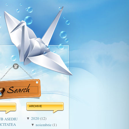
ARCHIVE
2020
(12)
UB ASEDIU
▼
ICITATEA
noiembrie
(1)
▼