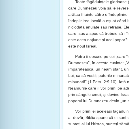
Toate făgăduințele glorioase 
care Dumnezeu voia să le reverse
arătau înainte către o îndeplinire 
îndeplinirea locală a eșuat când I
niciodată anulate sau retrase. El
care Isus a spus că trebuie să-i î
este acea națiune și acel popor?
este noul Isreal.
Petru îi descrie pe cei „care 
Dumnezeu”, în aceste cuvinte: „Vo
împărătească, un neam sfânt, un 
Lui, ca să vestiți puterile minuna
minunată” (1 Petru 2:9,10). Iată n
Neamurile care îl vor primi pe ad
prin sângele cmcii, și devine Isra
poporul lui Dumnezeu devin „un n
Vor primi ei aceleași făgăduinț
a- devăr, Biblia spune că ei sunt
sunteți ai lui Hristos, sunteți să