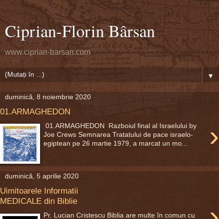
Ciprian-Florin Bârsan
www.ciprian-barsan.com
▼
duminică, 8 noiembrie 2020
01.ARMAGHEDON
›
01.ARMAGHEDON Razboiul final al Israelului by
Joe Crews Semnarea Tratatului de pace israelo-
egiptean pe 26 martie 1979, a marcat un mo...
duminică, 5 aprilie 2020
Uimitoarele Informatii
MEDICALE din Biblie
›
Pr. Lucian Cristescu Biblia are multe în comun cu