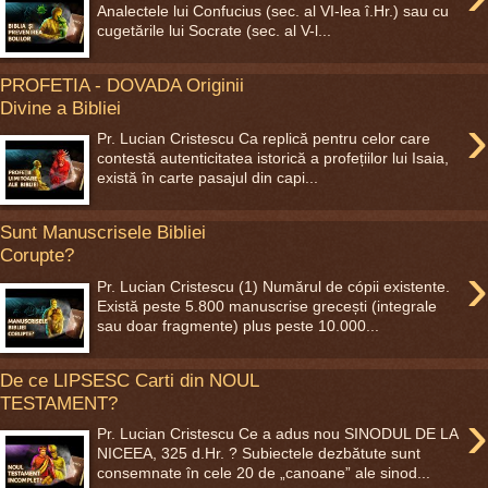
Analectele lui Confucius (sec. al VI-lea î.Hr.) sau cu
cugetările lui Socrate (sec. al V-l...
PROFETIA - DOVADA Originii
Divine a Bibliei
›
Pr. Lucian Cristescu Ca replică pentru celor care
contestă autenticitatea istorică a profețiilor lui Isaia,
există în carte pasajul din capi...
Sunt Manuscrisele Bibliei
Corupte?
›
Pr. Lucian Cristescu (1) Numărul de cópii existente.
Există peste 5.800 manuscrise grecești (integrale
sau doar fragmente) plus peste 10.000...
De ce LIPSESC Carti din NOUL
TESTAMENT?
›
Pr. Lucian Cristescu Ce a adus nou SINODUL DE LA
NICEEA, 325 d.Hr. ? Subiectele dezbătute sunt
consemnate în cele 20 de „canoane” ale sinod...