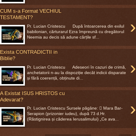
CUM s-a Format VECHIUL
TESTAMENT?
›
Pr. Lucian Cristescu După întoarcerea din exilul
babilonian, cărturarul Ezra împreună cu dregătorul
Neemia au decis să adune cărțile sf...
Exista CONTRADICTII in
Biblie?
›
Pr. Lucian Cristescu Adeseori în cazuri de crimă,
anchetatorii n-au la dispoziție decât indicii disparate
și fără coerență, obținute di...
A Existat ISUS HRISTOS cu
Adevarat?
›
Pr. Lucian Cristescu Sursele păgâne:  Mara Bar-
Serapion (prizonier iudeu), după 73 d.Hr.
(Răstignirea și căderea Ierusalimului) „Ce ava...