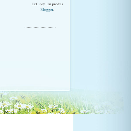
Dr.Cipry. Un produs
Blogger
.
.....................................