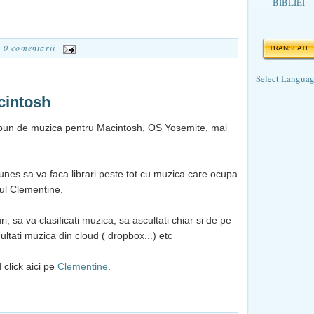
BIBLIEI
0 comentarii
TRANSLATE
Select Langua
cintosh
bun de muzica pentru Macintosh, OS Yosemite, mai
Tunes sa va faca librari peste tot cu muzica care ocupa
ul Clementine.
uri, sa va clasificati muzica, sa ascultati chiar si de pe
ultati muzica din cloud ( dropbox...) etc
 click aici pe
Clementine
.