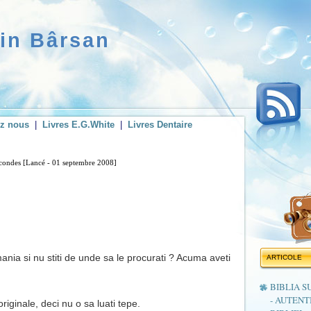
rin Bârsan
ez nous
|
Livres E.G.White
|
Livres Dentaire
secondes [Lancé - 01 septembre 2008]
ania si nu stiti de unde sa le procurati ? Acuma aveti
ARTICOLE
BIBLIA S
- AUTENT
riginale, deci nu o sa luati tepe.