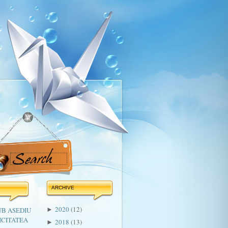
ARCHIVE
2020
(12)
UB ASEDIU
►
ICITATEA
2018
(13)
►