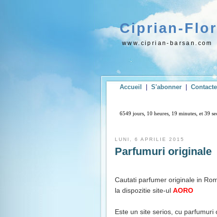
Ciprian-Flo
www.ciprian-barsan.com
Accueil
|
S'abonner
|
Contact
6549 jours, 10 heures, 19 minutes, et 39 
LUNI, 6 APRILIE 2015
Parfumuri originale
Cautati parfumer originale in Rom
la dispozitie site-ul
AORO
Este un site serios, cu parfumuri o