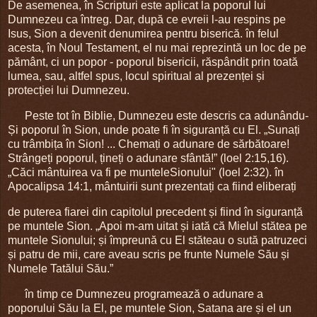
De asemenea, în Scripturi este aplicat la poporul lui
Dumnezeu ca întreg. Dar, după ce evreii l-au respins pe
Isus, Sion a devenit denumirea pentru biserică. în felul
acesta, în Noul Testament, el nu mai reprezintă un loc de pe
pământ, ci un popor - poporul bisericii, răspândit prin toată
lumea, sau, altfel spus, locul spiritual al prezenței și
protecției lui Dumnezeu.
Peste tot în Biblie, Dumnezeu este descris ca adunându-
Și poporul în Sion, unde poate fi în siguranță cu El. „Sunați
cu trâmbița în Sion! ... Chemați o adunare de sărbătoare!
Strângeți poporul, țineți o adunare sfântă!” (loel 2:15,16).
„Căci mântuirea va fi pe munteleSionului" (loel 2:32). în
Apocalipsa 14:1, mântuirii sunt prezentați ca fiind eliberați
de puterea fiarei din capitolul precedent și fiind în siguranță
pe muntele Sion. „Apoi m-am uitat și iată că Mielul stătea pe
muntele Sionului; și împreună cu El stăteau o sută patruzeci
și patru de mii, care aveau scris pe frunte Numele Său și
Numele Tatălui Său.”
în timp ce Dumnezeu programează o adunare a
poporului Său la El, pe muntele Sion, Satana are și el un