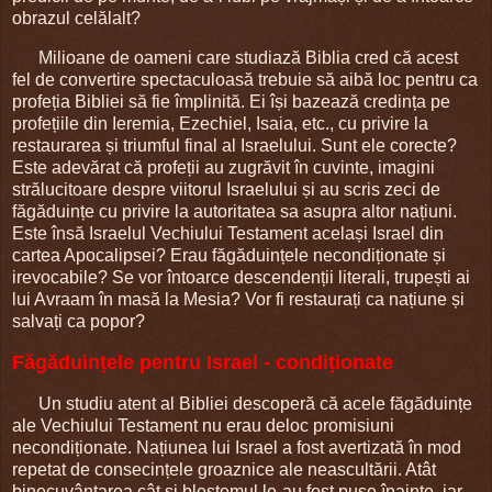
obrazul celălalt?
Milioane de oameni care studiază Biblia cred că acest
fel de convertire spectaculoasă trebuie să aibă loc pentru ca
profeția Bibliei să fie împlinită. Ei își bazează credința pe
profețiile din Ieremia, Ezechiel, Isaia, etc., cu privire la
restaurarea și triumful final al Israelului. Sunt ele corecte?
Este adevărat că profeții au zugrăvit în cuvinte, imagini
strălucitoare despre viitorul Israelului și au scris zeci de
făgăduințe cu privire la autoritatea sa asupra altor națiuni.
Este însă Israelul Vechiului Testament același Israel din
cartea Apocalipsei? Erau făgăduințele necondiționate și
irevocabile? Se vor întoarce descendenții literali, trupești ai
lui Avraam în masă la Mesia? Vor fi restaurați ca națiune și
salvați ca popor?
Făgăduințele pentru Israel - condiționate
Un studiu atent al Bibliei descoperă că acele făgăduințe
ale Vechiului Testament nu erau deloc promisiuni
necondiționate. Națiunea lui Israel a fost avertizată în mod
repetat de consecințele groaznice ale neascultării. Atât
binecuvântarea cât și blestemul le-au fost puse înainte, iar