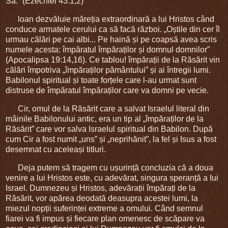
Sa.” (Ezechiel 43:1,2)
loan dezvăluie măreția extraordinară a lui Hristos când
conduce armatele cerului ca să facă război. „Oștile din cer îl
urmau călări pe cai albi... Pe haină și pe coapsă avea scris
numele acesta: împăratul împăraților și domnul domnilor”
(Apocalipsa 19:14,16). Ce tablou! împărații de la Răsărit vin
călări împotriva „împăraților pământului” și ai întregii lumi.
Babilonul spiritual și toate forțele care l-au urmat sunt
distruse de împăratul împăraților care va domni pe vecie.
Cir, omul de la Răsărit care a salvat Israelul literal din
mâinile Babilonului antic, era un tip al „împăraților de la
Răsărit” care vor salva Israelul spiritual din Babilon. După
cum Cir a fost numit „uns” și „neprihănit”, la fel și Isus a fost
desemnat cu aceleași titluri.
Deja putem să tragem cu ușurință concluzia că a doua
venire a lui Hristos este, cu adevărat, singura speranță a Iui
Israel. Dumnezeu și Hristos, adevărații împărați de la
Răsărit, vor apărea deodată deasupra acestei lumi, la
miezul nopții suferinței extreme a omului. Când semnul
fiarei va fi impus și fiecare plan omenesc de scăpare va