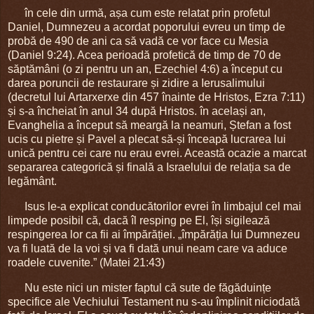
în cele din urmă, așa cum este relatat prin profetul
Daniel, Dumnezeu a acordat poporului evreu un timp de
probă de 490 de ani ca să vadă ce vor face cu Mesia
(Daniel 9:24). Acea perioadă profetică de timp de 70 de
săptămâni (o zi pentru un an, Ezechiel 4:6) a început cu
darea poruncii de restaurare și zidire a Ierusalimului
(decretul lui Artarxerxe din 457 înainte de Hristos, Ezra 7:11)
și s-a încheiat în anul 34 după Hristos. în același an,
Evanghelia a început să meargă la neamuri, Ștefan a fost
ucis cu pietre și Pavel a plecat să-și înceapă lucrarea lui
unică pentru cei care nu erau evrei. Această ocazie a marcat
separarea categorică și finală a Israelului de relația sa de
legământ.
Isus le-a explicat conducătorilor evrei în limbajul cel mai
limpede posibil că, dacă îl resping pe El, își sigilează
respingerea lor ca fii ai împărăției. „împărăția lui Dumnezeu
va fi luată de la voi și va fi dată unui neam care va aduce
roadele cuvenite.” (Matei 21:43)
Nu este nici un mister faptul că sute de făgăduințe
specifice ale Vechiului Testament nu s-au împlinit niciodată