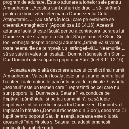
program de adunare. Este o adunare a forțelor sale pentru
Armaghedon. „Acestea sunt duhuri de draci... să-i strângă
pentru războiul zilei celei mari a Dumnezeului Celui
Atotputernic. ... I-au strâns în locul care pe evreiește se
cheamă Armaghedon” (Apocalipsa 16:14,16). Această
adunare laolaltă este făcută pentru a contracara lucrarea lui
Dumnezeu de strângere a sfinților Săi pe muntele Sion. Și
loel vorbește despre aceeași adunare: „Grăbiți-vă și veniri,
toate neamurile de primprejur, și strângeți-vă!... Neamurile ...
să se suie în valea lui losafat!... Domnul răcnește din Sion ...
Dar Domnul este scăparea poporului Său” (loel 3:11,12,16).
Aceasta este o altă descriere a acelui conflict final numit
Armaghedon. Valea lui losafat este un alt nume pentru locul
bătăliei. Toate națiunile pământului vor fi implicate. Cuvântul
„neamuri” este un termen care îi reprezintă pe cei care nu
sunt poporul lui Dumnezeu. Satana îi va conduce pe
împărații pământului și pe toți oamenii răi ca să lupte
împotriva sfinților credincioși ai lui Dumnezeu. Domnul va fi
implicat în bătălie („Domnul răcnește din Sion”), deoarece El
luptă pentru poporul Său. In esență, aceasta este o luptă
groaznică între Hristos și Satana, cu adepți omenești
implicați de ambele părți.