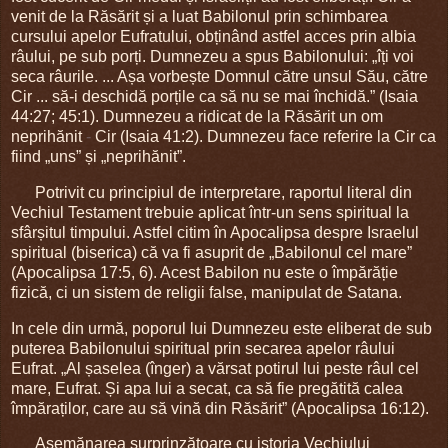
venit de la Răsărit și a luat Babilonul prin schimbarea
cursului apelor Eufratului, obținând astfel acces prin albia
râului, pe sub porți. Dumnezeu a spus Babilonului: „îți voi
seca râurile. ... Așa vorbește Domnul către unsul Său, către
Cir ... să-i deschidă porțile ca să nu se mai închidă.” (Isaia
44:27; 45:1). Dumnezeu a ridicat de la Răsărit un om
neprihănit
-
Cir (Isaia 41:2). Dumnezeu face referire la Cir ca
fiind „uns” și „neprihănit”.
Potrivit cu principiul de interpretare, raportul literal din
Vechiul Testament trebuie aplicat într-un sens spiritual la
sfârșitul timpului. Astfel citim în Apocalipsa despre Israelul
spiritual (biserica) că va fi asuprit de „Babilonul cel mare”
(Apocalipsa 17:5, 6). Acest Babilon nu este o împărăție
fizică, ci un sistem de religii false, manipulat de Satana.
In cele din urmă, poporul lui Dumnezeu este eliberat de sub
puterea Babilonului spiritual prin secarea apelor râului
Eufrat. „Al șaselea (înger) a vărsat potirul lui peste râul cel
mare, Eufrat. Și apa lui a secat, ca să fie pregătită calea
împăraților, care au să vină din Răsărit” (Apocalipsa 16:12).
Asemănarea surprinzătoare cu istoria Vechiului