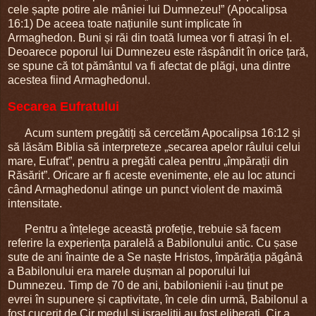
cele șapte potire ale mâniei lui Dumnezeu!” (Apocalipsa
16:1) De aceea toate națiunile sunt implicate în
Armaghedon. Buni și răi din toată lumea vor fi atrași în el.
Deoarece poporul lui Dumnezeu este răspândit în orice țară,
se spune că tot pământul va fi afectat de plăgi, una dintre
acestea fiind Armaghedonul.
Secarea Eufratului
Acum suntem pregătiți să cercetăm Apocalipsa 16:12 și
să lăsăm Biblia să interpreteze „secarea apelor râului celui
mare, Eufrat”, pentru a pregăti calea pentru „împărații din
Răsărit”. Oricare ar fi aceste evenimente, ele au loc atunci
când Armaghedonul atinge un punct violent de maximă
intensitate.
Pentru a înțelege această profeție, trebuie să facem
referire la experiența paralelă a Babilonului antic. Cu șase
sute de ani înainte de a Se naște Hristos, împărăția păgână
a Babilonului era marele dușman al poporului lui
Dumnezeu. Timp de 70 de ani, babilonienii i-au ținut pe
evrei în supunere și captivitate, în cele din urmă, Babilonul a
fost cucerit de Cir medul și israeliții au fost eliberați. Cir a