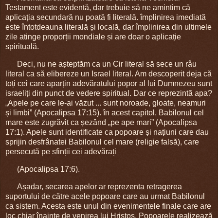
Testament este evidentă, dar trebuie să ne amintim că
aplicația secundară nu poată fi literală. împlinirea imediată
este întotdeauna literală și locală, dar împlinirea din ultimele
zile atinge proporții mondiale și are doar o aplicație
spirituală.
Deci, nu ne așteptăm ca un Cir literal să sece un râu
literal ca să elibereze un Israel literal. Am descoperit deja că
toți cei care aparțin adevăratului popor al lui Dumnezeu sunt
israeliți din punct de vedere spiritual. Dar ce reprezintă apa?
„Apele pe care le-ai văzut ... sunt noroade, gloate, neamuri
și limbi” (Apocalipsa 17:15). în acest capitol, Babilonul cel
mare este zugrăvit ca șezând „pe ape mari” (Apocalipsa
17:1). Apele sunt identificate ca popoare și națiuni care dau
sprijin desfrânatei Babilonul cel mare (religie falsă), care
persecută pe sfinții cei adevărați
(Apocalipsa 17:6).
Așadar, secarea apelor ar reprezenta retragerea
suportului de către acele popoare care au urmat Babilonul
ca sistem. Acesta este unul din evenimentele finale care are
loc chiar înainte de venirea lui Hristos. Popoarele realizează