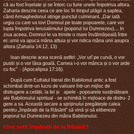
că au fost înșelate și se întorc cu furie unele împotriva altora.
Zaharia descrie ceea ce are loc în timpul plăgii a șaptea,
când Armaghedonul atinge punctul culminant. „Dar iată
urgia cu care va lovi Domnul pe toate popoarele, care vor
lupta împotriva Ierusalimului (poporul lui Dumnezeu).... In
ziua aceea, Domnul le va trimite o mare învălmășeală între
ei; urnii va apuca mâna altuia și vor ridica mâna unii asupra
altora (Zaharia 14:12, 13)
loan descrie acea scenă astfel: „Vor urî pe curvă, o vor
pustii și o vor lăsa goală. Carnea i-o vor mânca și o vor arde
cu foc”
«
(Apocalipsa 17:16).
După cum Eufratul literal din Babilonul antic a fost
schimbat dintr-un lucru de valoare într-un mijloc de
distrugere a cetății, la fel și
•
apele - popoarele susținătoare
ale Babilonului spiritual - se schimbă în mijloace de distru- 2
gere a sa. Această secare a sprijinului pregătește calea
pentru „împărații de la Răsărit” să vină și să elibereze
poporul lui Dumnezeu din mâna Babilonului.
Cine sunt împărații de la Răsărit?