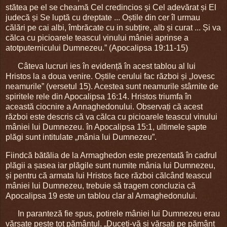
stătea pe el se cheamă Cel credincios și Cel adevărat și El
judecă și Se luptă cu dreptate ... Oștile din cer îl urmau
călări pe cai albi, îmbrăcate cu in subțire, alb și curat ... Și va
călca cu picioarele teascul vinului mâniei aprinse a
atotputernicului Dumnezeu.” (Apocalipsa 19:11-15)
Câteva lucruri ies în evidență în acest tablou al lui
Hristos la a doua venire. Oștile cerului fac război și „lovesc
neamurile” (versetul 15). Acestea sunt neamurile stârnite de
spiritele rele din Apocalipsa 16:14. Hristos triumfa în
această ciocnire a Annaghedonului. Observați că acest
război este descris că va călca cu picioarele teascul vinului
mâniei lui Dumnezeu. în Apocalipsa 15:1, ultimele șapte
plăgi sunt intitulate „mânia lui Dumnezeu”.
Fiindcă bătălia de la Armaghedon este prezentată în cadrul
plăgii a șasea iar plăgile sunt numite mânia lui Dumnezeu,
și pentru că armata lui Hristos face război călcând teascul
mâniei lui Dumnezeu, trebuie să tragem concluzia că
Apocalipsa 19 este un tablou clar al Armaghedonului.
In paranteză fie spus, potirele mâniei lui Dumnezeu erau
vărsate peste tot pământul. „Duceți-vă și vărsați pe pământ