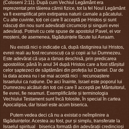
(Coloseni 2:11). După cum Vechiul Legământ era
reprezentat prin tăierea cărnii fizice, tot la fel Noul Legământ
va fi exemplificat prin extirparea naturii carnale a păcatului.
Cu alte cuvinte, toți cei care îl acceptă pe Hristos și sunt
născuți din nou sunt adevărații circumciși și singurii evrei
adevărați. Potrivit cu cele spuse de apostolul Pavel, ei vor
moșteni, de asemenea, făgăduințele făcute lui Avraam.
Nu există nici o indicație că, după răstignirea lui Hristos,
evreii reali au fost recunoscuți ca și copii ai lui Dumnezeu.
Este adevărat că ușa a rămas deschisă, prin predicarea
apostolilor, până în anul 34 după Hristos care a fost sfârșitul
celor șaptezeci de săptămâni din profeția lui Daniel. Dar de
la data aceea nu i se mai acordă nici
o
recunoaștere
Israelului ca națiune. De aici înainte, Israel este poporul lui
Dumnezeu alcătuit din toți cei care îl acceptă pe Mântuitorul,
fie evrei, fie neamuri. Exemplificările și terminologia
Vechiului Testament sunt încă folosite, în special în cartea
Apocalipsa, dar Israel este acum biserica.
Putem vedea deci că nu a existat o neîmplinire a
făgăduințelor. Acestea au fost, pur și simplu, transferate la
Israelul spiritual
-
biserica formată din adevărații credincioși