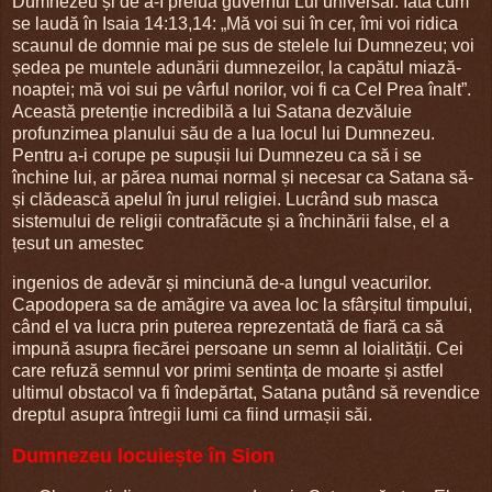
Dumnezeu și de a-I prelua guvernul Lui universal. Iată cum
se laudă în Isaia 14:13,14: „Mă voi sui în cer, îmi voi ridica
scaunul de domnie mai pe sus de stelele lui Dumnezeu; voi
ședea pe muntele adunării dumnezeilor, la capătul miază-
noaptei; mă voi sui pe vârful norilor, voi fi ca Cel Prea înalt”.
Această pretenție incredibilă a lui Satana dezvăluie
profunzimea planului său de a lua locul lui Dumnezeu.
Pentru a-i corupe pe supușii lui Dumnezeu ca să i se
închine lui, ar părea numai normal și necesar ca Satana să-
și clădească apelul în jurul religiei. Lucrând sub masca
sistemului de religii contrafăcute și a închinării false, el a
țesut un amestec
ingenios de adevăr și minciună de-a lungul veacurilor.
Capodopera sa de amăgire va avea loc la sfârșitul timpului,
când el va lucra prin puterea reprezentată de fiară ca să
impună asupra fiecărei persoane un semn al loialității. Cei
care refuză semnul vor primi sentința de moarte și astfel
ultimul obstacol va fi îndepărtat, Satana putând să revendice
dreptul asupra întregii lumi ca fiind urmașii săi.
Dumnezeu locuiește în Sion