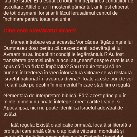
față de Israel. El a eșuat cu totul în îndeplinirea condițiilor de
ascultare. Altfel ei ar fi moștenit pământul, ar fi fost eliberați
de toți dușmanii lor și ar fi făcut Ierusalimul centrul de
închinare pentru toate națiunile.
Cine este adevăratul Israel?
Marea întrebare este aceasta: Vor cădea făgăduințele lui
Dumnezeu doar pentru că descendenții adevărați ai lui
Avraam nu au îndeplinit condițiile legământului? Au fost
transferate promisiunile la acel alt „neam” despre care Isus a
spus că îi va fi dată împărăția? Sau trebuie totuși să ne
punem încrederea în vreo întorsătură viitoare ce va restaura
Israelul național în favoarea divină? Toate aceste puncte vor
fi clarificate pe deplin în momentul în care stabilim o regulă
elementară de interpretare biblică. Fără acest principiu în
minte, nimeni nu poate înțelege corect cărțile Daniel și
Apocalipsa, nici nu poate identifica Israelul adevărat de
astăzi.
Iată regula: Există o aplicație primară, locală și literală a
profeției care arată către o aplicație viitoare, mondială și