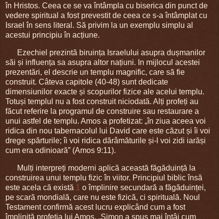
în Hristos. Ceea ce se va întâmpla cu biserica din punct de
vedere spiritual a fost prevestit de ceea ce s-a întâmplat cu
Israel în sens literal. Să privim la un exemplu simplu al
acestui principiu în acțiune.
Ezechiel prezintă biruința Israelului asupra dușmanilor
săi și influența sa asupra altor națiuni. In mijlocul acestei
prezentări, el descrie un templu magnific, care să fie
construit. Câteva capitole (40-48) sunt dedicate
dimensiunilor exacte și scopurilor fizice ale acelui templu.
Totuși templul nu a fost construit niciodată. Alți profeți au
făcut referire la programul de construire sau restaurare a
unui astfel de templu. Amos a profetizat: „în ziua aceea voi
ridica din nou tabernacolul lui David care este căzut și îi voi
drege spărturile; îi voi ridica dărâmăturile și-l voi zidi iarăși
cum era odinioară” (Amos 9:11).
Mulți interpreți moderni aplică această făgăduință la
construirea unui templu fizic în viitor. Principiul biblic însă
este acela că există
1
o împlinire secundară a făgăduinței,
pe scară mondială, care nu este fizică, ci spirituală. Noul
Testament confirmă acest lucru explicând cum a fost
împlinită profeția lui Amos. „Simon a spus mai întâi cum