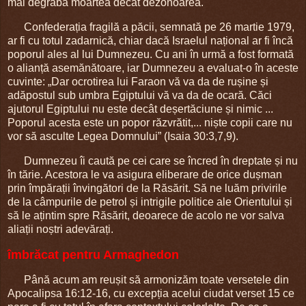
mai degrabă moartea decât dezonoarea.
Confederația fragilă a păcii, semnată pe 26 martie 1979,
ar fi cu totul zadarnică, chiar dacă Israelul național ar fi încă
poporul ales al lui Dumnezeu. Cu ani în urmă a fost formată
o alianță asemănătoare, iar Dumnezeu a evaluat-o în aceste
cuvinte: „Dar ocrotirea lui Faraon vă va da de rușine și
adăpostul sub umbra Egiptului vă va da de ocară. Căci
ajutorul Egiptului nu este decât deșertăciune și nimic ...
Poporul acesta este un popor răzvrătit,... niște copii care nu
vor să asculte Legea Domnului” (Isaia 30:3,7,9).
Dumnezeu îi caută pe cei care se încred în dreptate și nu
în tărie. Acestora le va asigura eliberare de orice dușman
prin împărații învingători de la Răsărit. Să ne luăm privirile
de la câmpurile de petrol și intrigile politice ale Orientului și
să le ațintim spre Răsărit, deoarece de acolo ne vor salva
aliații noștri adevărați.
îmbrăcat pentru Armaghedon
Până acum am reușit să armonizăm toate versetele din
Apocalipsa 16:12-16, cu excepția acelui ciudat verset 15 ce