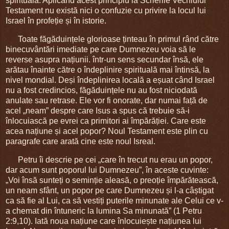
spirituală. Aplicând acest principiu la Scrierile Vechiului
Testament nu există nici o confuzie cu privire la locul lui
Israel în profeție și în istorie.
Toate făgăduințele glorioase ținteau în primul rând către
binecuvântări imediate pe care Dumnezeu voia să le
reverse asupra națiunii. într-un sens secundar însă, ele
arătau înainte către o îndeplinire spirituală mai întinsă, la
nivel mondial. Deși îndeplinirea locală a eșuat când Israel
nu a fost credincios, făgăduințele nu au fost niciodată
anulate sau retrase. Ele vor fi onorate, dar numai față de
acel „neam” despre care Isus a spus că trebuie să-i
înlocuiască pe evrei ca primitori ai împărăției. Care este
acea națiune și acel popor? Noul Testament este plin cu
paragrafe care arată cine este noul Isreal.
Petru îi descrie pe cei „care în trecut nu erau un popor,
dar acum sunt poporul lui Dumnezeu”, în aceste cuvinte:
„Voi însă sunteți o seminție aleasă, o preoție împărătească,
un neam sfânt, un popor pe care Dumnezeu și l-a câștigat
ca să fie al Lui, ca să vestiți puterile minunate ale Celui ce v-
a chemat din întuneric la lumina Sa minunată” (1 Petru
2:9,10). Iată noua națiune care înlocuiește națiunea lui