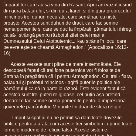
împăraților care au să vină din Răsărit. Apoi am văzut ieșind
din gura balaurului, și din gura fiarei, și din gura proorocului
mincinos trei duhuri necurate, care semănau cu niște
broaște. Acestea sunt duhuri de draci, care fac semne
nemaipomenite și care se duc la împărații pământului întreg,
ca să-i strângă pentru războiul zilei celei mari a
Dumnezeului Celui Atotputernic... I-au strâns în locul care
pe evreiește se cheamă Armaghedon.” (Apocalipsa 16:12-
16)
Aceste versete sunt pline de mare însemnătate. Ele
descoperă faptul că trei forțe puternice vor fi folosite de
Satana în pregătirea căii pentru Armaghedon. Cei trei - fiara,
balaurul și profetul mincinos - agită puterile politice ale
pământului ca să ia parte la război. Este evident faptul că
acestea sunt trei puteri religioase, cel puțin așa pretind,
deoarece fac semne nemaipomenite pentru a impresiona
guvernele pământului. Minunile țin doar de sfera religiei.
Timpul și spațiul nu ne permit să dăm toate dovezile
biblice pentru a arăta cum aceste trei simboluri cuprind toate
formele modeme de religie falsă. Aceste sisteme
eclesiastice combinate resping autoritatea Legii lui