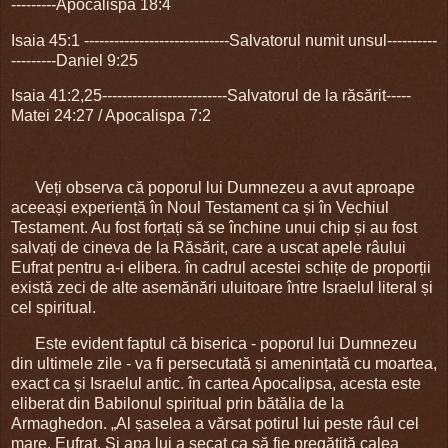
---------Apocalispa 18:4
Isaia 45:1
-----------------------------
Salvatorul numit unsul----------
---------Daniel 9:25
Isaia 41:2,25-------------------------Salvatorul de la răsărit-----
Matei 24:27 / Apocalispa 7:2
Veți observa că poporul lui Dumnezeu a avut aproape
aceeași experiență în Noul Testament ca și în Vechiul
Testament. Au fost forțați să se închine unui chip și au fost
salvați de cineva de la Răsărit, care a uscat apele râului
Eufrat pentru a-i elibera. în cadrul acestei schițe de proporții
există zeci de alte asemănări uluitoare între Israelul literal și
cel spiritual.
Este evident faptul că biserica - poporul lui Dumnezeu
din ultimele zile - va fi persecutată și amenințată cu moartea,
exact ca și Israelul antic. în cartea Apocalipsa, acesta este
eliberat din Babilonul spiritual prin bătălia de la
Armaghedon. „Al șaselea a vărsat potirul lui peste râul cel
mare, Eufrat. Și apa lui a secat ca să fie pregătită calea