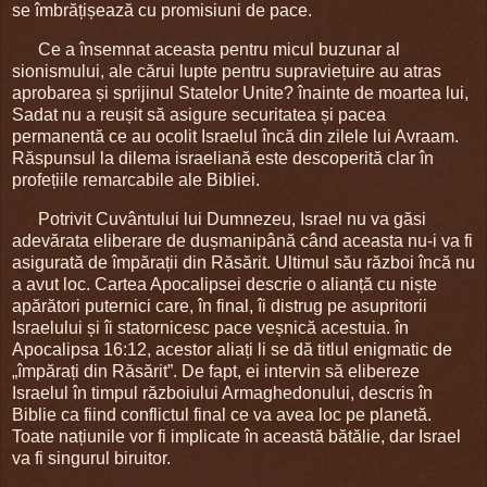
se îmbrățișează cu promisiuni de pace.
Ce a însemnat aceasta pentru micul buzunar al
sionismului, ale cărui lupte pentru supraviețuire au atras
aprobarea și sprijinul Statelor Unite? înainte de moartea lui,
Sadat nu a reușit să asigure securitatea și pacea
permanentă ce au ocolit Israelul încă din zilele lui Avraam.
Răspunsul la dilema israeliană este descoperită clar în
profețiile remarcabile ale Bibliei.
Potrivit Cuvântului lui Dumnezeu, Israel nu va găsi
adevărata eliberare de dușmanipână când aceasta nu-i va fi
asigurată de împărații din Răsărit. Ultimul său război încă nu
a avut loc. Cartea Apocalipsei descrie o alianță cu niște
apărători puternici care, în final, îi distrug pe asupritorii
Israelului și îi statornicesc pace veșnică acestuia. în
Apocalipsa 16:12, acestor aliați li se dă titlul enigmatic de
„împărați din Răsărit”. De fapt, ei intervin să elibereze
Israelul în timpul războiului Armaghedonului, descris în
Biblie ca fiind conflictul final ce va avea loc pe planetă.
Toate națiunile vor fi implicate în această bătălie, dar Israel
va fi singurul biruitor.