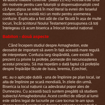
din motivele pentru care futuriștii și dispensaționaliștii cred
că Apocalipsa se referă în mod literal la evreii din Israelul
modem. Dar nu există nici un motiv pentru asemenea
confuzie. Explicația a fost atât de clar făcută în așa de multe
locuri, încât scriitorul Noului Testament presupunea că toți
înțelegeau că acum biserica a înlocuit Israelul național.
Babilon - două aspecte
Când începem studiul despre Armaghedon, este
deosebit de important să avem în față această mare regulă
de interpretare. Confuzia larg răspândită, care există în
prezent cu privire la profeție, pornește din necunoașterea
acestui principiu. Să mai repetăm o dată faptul că profețiile
despre împărăție făcute de Isaia, Ieremia, Ezechiel,
etc. au o aplicație dublă - una de împlinire pe plan local, iar
alta de împlinire pe scară mondială, în zilele din urmă.
Biserica ia locul națiunii ca adevăratul popor ales de
Dumnezeu. Cu această bază suntem pregătiți să studiem
subiectul Armaghedonului. Acest conflict de sfârșit al lumii
este strâns legat de lucrurile pe care tocmai le-am spus