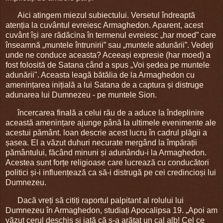
Aici atingem miezul subiectului. Versetul îndreaptă
atenția la cuvântul evreiesc Armaghedon. Aparent, acest
cuvânt își are rădăcina în termenul evreiesc „har moed” care
înseamnă „muntele întrunirii” sau „muntele adunării”. Vedeți
unde ne conduce aceasta? Aceeași expresie (har moed) a
fost folosită de Satana când a spus „Voi ședea pe muntele
adunării". Aceasta leagă bătălia de la Armaghedon cu
amenințarea inițială a lui Satana de a captura și distruge
adunarea lui Dumnezeu - pe muntele Sion.
încercarea finală a celui rău de a aduce la îndeplinire
această amenințare ajunge până la ultimele evenimente ale
acestui pământ. loan descrie acest lucru în cadrul plăgii a
șasea. El a văzut duhuri necurate mergând la împărații
pământului, făcând minuni și adunându-i la Armaghedon.
Acestea sunt forțe religioase care lucrează cu conducători
politici și-i influențează ca să-i distrugă pe cei credincioși lui
Dumnezeu.
Dacă vreți să citiți raportul palpitant al rolului lui
Dumnezeu în Armaghedon, studiați Apocalipsa 19. „Apoi am
văzut cerul deschis și iată că s-a arătat un cal alb! Cel ce