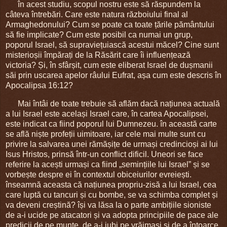
în acest studiu, scopul nostru este să răspundem la
câteva întrebări. Care este natura războiului final al
Armaghedonului? Cum se poate ca toate țările pământului
să fie implicate? Cum este posibil ca numai un grup,
poporul Israel, să supraviețuiască acestui măcel? Cine sunt
misterioșii împărați de la Răsărit care îi influențează
victoria? Și, în sfârșit, cum este eliberat Israel de dușmanii
săi prin uscarea apelor râului Eufrat, așa cum este descris în
Apocalipsa 16:12?
Mai întâi de toate trebuie să aflăm dacă națiunea actuală
a lui Israel este același Israel care, în cartea Apocalipsei,
este indicat ca fiind poporul lui Dumnezeu. în această carte
se află niște profeții uimitoare, iar cele mai multe sunt cu
privire la salvarea unei rămășițe de urmași credincioși ai lui
Isus Hristos, prinsă într-un conflict dificil. Uneori se face
referire la acești urmași ca fiind „semințiile lui Israel” și se
vorbește despre ei în contextul obiceiurilor evreiești.
înseamnă aceasta că națiunea propriu-zisă a lui Israel, cea
care luptă cu tancuri și cu bombe, se va schimba complet și
va deveni creștină? își va lăsa la o parte ambițiile sioniste
de a-i ucide pe atacatori și va adopta principiile de pace ale
predicii de pe munte, de a-i iubi pe vrăjmași și de a întoarce