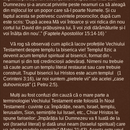
Dumnezeu și-a aruncat privirile peste neamuri ca să aleagă
din mijlocul lor un popor care să-I poarte Numele. Și cu
faptul acesta se potrivesc cuvintele proorocilor, după cum
este scris: ’După aceea Mă voi întoarce și voi ridica din nou
cortul lui David din prăbușirea lui, îi voi zidi dărâmăturile și-l
voi înălța din nou’.” (Faptele Apostolilor 15:14-16) ’
Vă rog să observați cum aplică lacov profețiile Vechiului
Testament despre templu la biserica vie! Templul fizic a
devenit acum templul spiritual al bisericii, format din ,
neamuri și din toți credincioșii adevărați. Nimeni nu trebuie
să caute acum un templu literal restaurat sau care trebuie
construit. Trupul bisericii lui Hristos este acum templul
-
(1
Corinteni 3:16), iar noi suntem „pietrele vii” ale acelei „case
duhovnicești” (1 Petru 2:5).
Mulți au fost confuzi din cauză că o mare parte a
terminologiei Vechiului Testament este folosită în Noul
Testament - cuvinte ca: împărăție, neam, Israel, templu,
Ierusalim, Sion, semințiile lui Israel, etc., Chiar Hristos le
spune fariseilor: „împărăția lui Dumnezeu va fi luată de la
voi (Israelul literal) și dată unui neam (Israelul spiritual) care
va aduce roadele cuvenite” (Matei 21:43). Acesta este unul