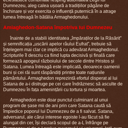
Dumnezeu, aleg calea ușoară a tradițiilor păgâne de
închinare și vor exercita o influență puternică în a atrage
lumea întreagă în bătălia Armaghedonului.
Amiaghedon-Satana împotriva Iui Dumnezeu
înainte de a stabili identitatea „împăraților de la Răsărit”
și semnificația „uscării apelor râului Eufrat”, trebuie să
înțelegem mai clar ce implică cu adevărat Armaghedonul.
Scripturile îl descriu ca fiind lupta decisivă și finală care
formează apogeul războiului de secole dintre Hristos și
Satana. Lumea întreagă este implicată, deoarece oamenii
buni și cei răi sunt răspândiți printre toate națiunile
pământului. Armaghedon reprezintă efortul disperat al lui
Satana de a-i distruge pe cei care îndrăznesc să asculte de
Dumnezeu în fața amenințării cu tortura și moartea.
Armaghedon este doar punctul culminant al unui
program de șase mii de ani prin care Satana caută să
împiedice poporul lui Dumnezeu de a fi salvat. Satana,
adversarul, ale cărui interese egoiste l-au făcut să fie
alungat din cer, își declară scopul de a-L înfrânge pe