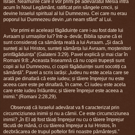
Israel. Neamurile care îl vor primi pe adevăratul Mesia intră
acum în Noul Legământ, ratificat prin sângele cmcii, și
devine Israelul spiritual al lui Dumnezeu. Cei care nu erau
poporul lui Dumnezeu devin „un neam sfânt” al Lui.
Vor primi ei aceleași făgăduințe care i-au fost date lui
Avraam și urmașilor lui? într-a- devăr, Biblia spune că ei
sunt considerați ca sămânța reală a lui Avraam. „Și dacă
sunteți ai lui Hristos, sunteți sămânța lui Avraam, moștenitori
prinfăgăduința” (Galateni 3:29). Pavel explică și mai clar în
Romani 9:8: „Aceasta înseamnă că nu copiii trupești sunt
copii ai lui Dumnezeu, ci copiii făgăduinței sunt socotiți ca
sămânță”. Pavel a scris iarăși: „Iudeu nu este acela care se
arată pe dinafară că este iudeu; și tăiere împrejur nu este
aceea care este pe dinafară, în came. Ci iudeu este acela
care este iudeu înlăuntru; și tăiere împrejur este aceea a
inimii.” (Romani 2:28,29).
Observați că Israelul adevărat va fi caracterizat prin
circumciziunea inimii și nu a cărnii. Ce este circumciziunea
inimii? „în El ați fost tăiați împrejur nu cu o tăiere împrejur
făcută de mână, ci cu tăierea împrejur a lui Hristos, în
dezbrăcarea de trupul poftelor firii noastre pământești.”