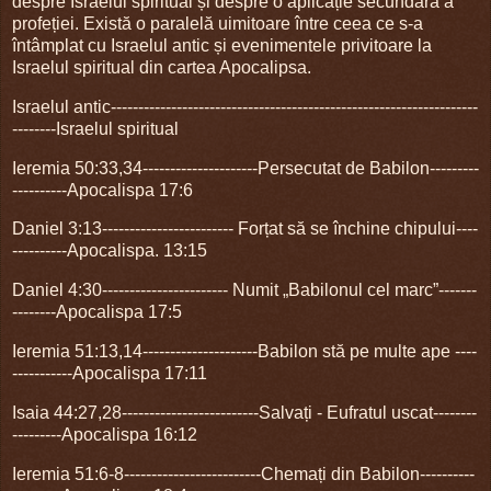
despre Israelul spiritual și despre o aplicație secundară a
profeției. Există o paralelă uimitoare între ceea ce s-a
întâmplat cu Israelul antic și evenimentele privitoare la
Israelul spiritual din cartea Apocalipsa.
Israelul antic-------------------------------------------------------------------
--------Israelul spiritual
Ieremia 50:33,34---------------------Persecutat de Babilon---------
----------Apocalispa 17:6
Daniel 3:13------------------------ Forțat să se închine chipului----
----------Apocalispa. 13:15
Daniel 4:30-----------------------
Numit „Babilonul cel marc”-------
--------Apocalispa 17:5
Ieremia 51:13,14---------------------Babilon stă pe multe ape ----
-----------Apocalispa
17:11
Isaia 44:27,28-------------------------Salvați - Eufratul uscat--------
---------Apocalispa 16:12
Ieremia 51:6-8-------------------------Chemați din Babilon----------