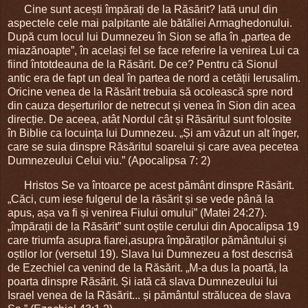
Cine sunt acești împărați de la Răsărit? Iată unul din
aspectele cele mai palpitante ale bătăliei Armaghedonului.
După cum locul lui Dumnezeu în Sion se afla în „partea de
miazănoapte”, în același fel se face referire la venirea Lui ca
fiind întotdeauna de la Răsărit. De ce? Pentru că Sionul
antic era de fapt un deal în partea de nord a cetății Ierusalim.
Oricine venea de la Răsărit trebuia să ocolească spre nord
din cauza deșerturilor de netrecut și venea în Sion din acea
direcție. De aceea, atât Nordul cât și Răsăritul sunt folosite
în Biblie ca locuința lui Dumnezeu. „Și am văzut un alt înger,
care se suia dinspre Răsăritul soarelui și care avea pecetea
Dumnezeului Celui viu.” (Apocalipsa 7: 2)
Hristos Se va întoarce pe acest pământ dinspre Răsărit.
„Căci, cum iese fulgerul de la răsărit și se vede până la
apus, așa va fi și venirea Fiului omului” (Matei 24:27).
„împărații de la Răsărit” sunt oștile cerului din Apocalipsa 19
care triumfa asupra fiarei,asupra împăraților pământului și
oștilor lor (versetul 19). Slava lui Dumnezeu a fost descrisă
de Ezechiel ca venind de la Răsărit. „M-a dus la poartă, la
poarta dinspre Răsărit. Și iată că slava Dumnezeului lui
Israel venea de la Răsărit... și pământul strălucea de slava