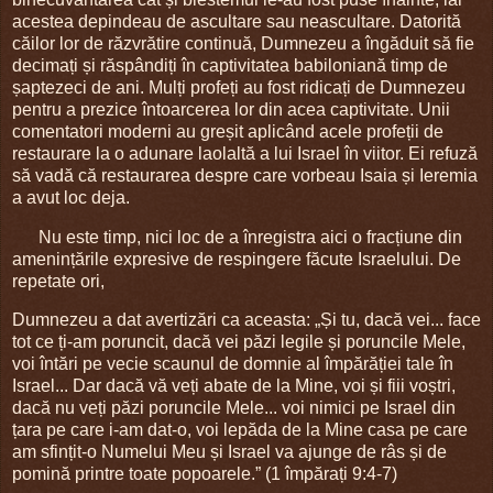
acestea depindeau de ascultare sau neascultare. Datorită
căilor lor de răzvrătire continuă, Dumnezeu a îngăduit să fie
decimați și răspândiți în captivitatea babiloniană timp de
șaptezeci de ani. Mulți profeți au fost ridicați de Dumnezeu
pentru a prezice întoarcerea lor din acea captivitate. Unii
comentatori moderni au greșit aplicând acele profeții de
restaurare la o adunare laolaltă a lui Israel în viitor. Ei refuză
să vadă că restaurarea despre care vorbeau Isaia și Ieremia
a avut loc deja.
Nu este timp, nici loc de a înregistra aici o fracțiune din
amenințările expresive de respingere făcute Israelului. De
repetate ori,
Dumnezeu a dat avertizări ca aceasta: „Și tu, dacă vei... face
tot ce ți-am poruncit, dacă vei păzi legile și poruncile Mele,
voi întări pe vecie scaunul de domnie al împărăției tale în
Israel... Dar dacă vă veți abate de la Mine, voi și fiii voștri,
dacă nu veți păzi poruncile Mele... voi nimici pe Israel din
țara pe care i-am dat-o, voi lepăda de la Mine casa pe care
am sfințit-o Numelui Meu și Israel va ajunge de râs și de
pomină printre toate popoarele.” (1 împărați 9:4-7)