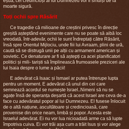
eșua, cei credincioși ai lui Dumnezeu vor fi smulși de la
moarte sigură.
Toți ochii spre Răsărit
Ce tragedie că milioane de creștini privesc în direcție
greșită așteptând evenimente care nu se poate să aibă loc
vreodată. într-adevăr, ochii le sunt îndreptați către Răsărit,
însă spre Orientul Mijlociu, unde fiii lui Avraam, plini de ură,
caută să se distrugă unii pe alții cu armament american și
sovietic. Ce denaturare ar fi să aștepți ca acei planificatori
politici și mili- tariști să împlinească frumoasele preziceri ale
lui Isaia despre o lume a păcii!
E adevărat că Isaac și Ismael ar putea întrerupe lupta
pentru un moment. E adevărat că unul din cei care
semnează acordul se numește Israel..Nimeni să nu se
agațe însă de speranța deșartă că acest Israel are ceva de-a
face cu adevăratul popor al lui Dumnezeu. El fusese înlocuit
de o altă națiune, ascultătoare și credincioasă, care
provenise din orice neam, limbă și popor. Acesta este
Israelul adevărat. Ei nu vor lua nicioadată arme ca să lupte
împotriva cuiva. Ei vor trăi așa cum a trăit Isus și vor alege