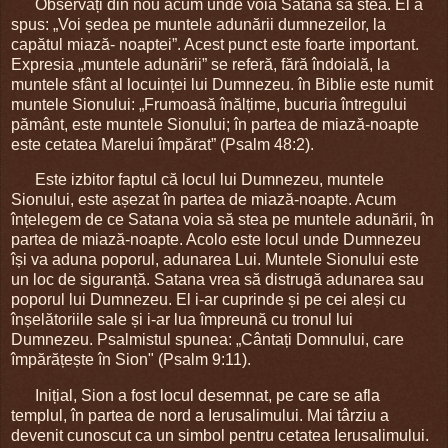
Observați din nou acum unde voia Satana să stea. El a
spus: „Voi ședea pe muntele adunării dumnezeilor, la
capătul miază- noaptei”. Acest punct este foarte important.
Expresia „muntele adunării” se referă, fără îndoială, la
muntele sfânt al locuinței lui Dumnezeu. în Biblie este numit
muntele Sionului: „Frumoasă înălțime, bucuria întregului
pământ, este muntele Sionului; în partea de miază-noapte
este cetatea Marelui împărat” (Psalm 48:2).
Este izbitor faptul că locul lui Dumnezeu, muntele
Sionului, este așezat în partea de miază-noapte. Acum
înțelegem de ce Satana voia să stea pe muntele adunării, în
partea de miază-noapte. Acolo este locul unde Dumnezeu
își va aduna poporul, adunarea Lui. Muntele Sionului este
un loc de siguranță. Satana vrea să distrugă adunarea sau
poporul lui Dumnezeu. El i-ar cuprinde și pe cei aleși cu
înșelătoriile sale și i-ar lua împreună cu tronul lui
Dumnezeu. Psalmistul spunea: „Cântați Domnului, care
împărățește în Sion" (Psalm 9:11).
Inițial, Sion a fost locul desemnat, pe care se afla
templul, în partea de nord a Ierusalimului. Mai târziu a
devenit cunoscut ca un simbol pentru cetatea Ierusalimului.