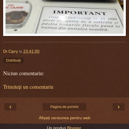
Dr.Cipry
la
23:41:00
Distribuiți
Niciun comentariu:
Trimiteți un comentariu
‹
›
Pagina de pornire
Afișați versiunea pentru web
Un produs
Blogger
.