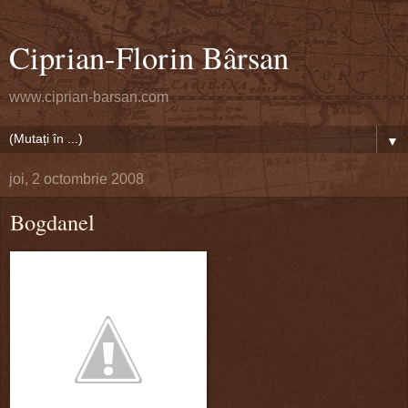
Ciprian-Florin Bârsan
www.ciprian-barsan.com
▼
joi, 2 octombrie 2008
Bogdanel