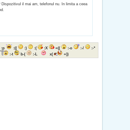
 Dispozitivul il mai am, telefonul nu. In limita a ceea
nd.
:p
:((
:)
:(
:X
=((
:-o
:-/
:-*
:-t
b-(
:-L
x(
=))