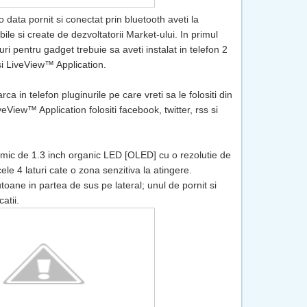
o data pornit si conectat prin bluetooth aveti la
ibile si create de dezvoltatorii Market-ului. In primul
uri pentru gadget trebuie sa aveti instalat in telefon 2
 LiveView™ Application.
in telefon pluginurile pe care vreti sa le folositi din
eView™ Application folositi facebook, twitter, rss si
 mic
de 1.3 inch organic LED [OLED] cu o rezolutie de
le 4 laturi cate o zona senzitiva la atingere.
toane in partea de sus pe lateral; unul de pornit si
atii.