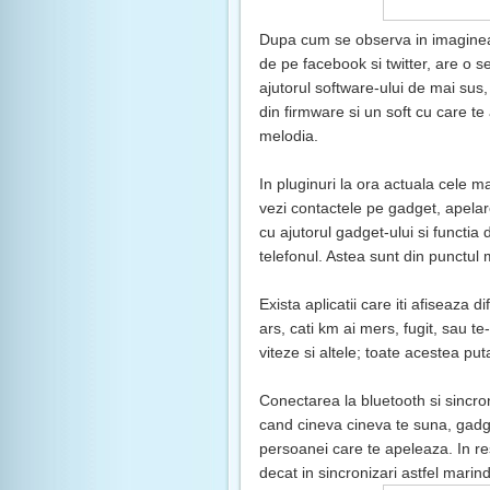
Dupa cum se observa in imaginea d
de pe facebook si twitter, are o s
ajutorul software-ului de mai sus,
din firmware si un soft cu care te
melodia.
In pluginuri la ora actuala cele m
vezi contactele pe gadget, apelar
cu ajutorul gadget-ului si functia d
telefonul. Astea sunt din punctul
Exista aplicatii care iti afiseaza d
ars, cati km ai mers, fugit, sau te-
viteze si altele; toate acestea put
Conectarea la bluetooth si sincr
cand cineva cineva te suna, gadg
persoanei care te apeleaza. In res
decat in sincronizari astfel marind 