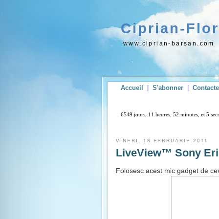
Ciprian-Flo
www.ciprian-barsan.com
Accueil
|
S'abonner
|
Contact
6549 jours, 11 heures, 52 minutes, et 6 se
VINERI, 18 FEBRUARIE 2011
LiveView™ Sony Eri
Folosesc acest mic gadget de ceva 