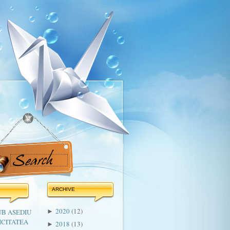
ARCHIVE
2020
(12)
UB ASEDIU
►
ICITATEA
2018
(13)
►