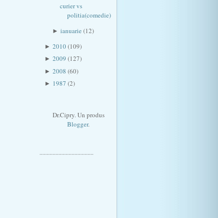
curier vs
politia(comedie)
ianuarie
(12)
►
2010
(109)
►
2009
(127)
►
2008
(60)
►
1987
(2)
►
Dr.Cipry. Un produs
Blogger
.
.....................................