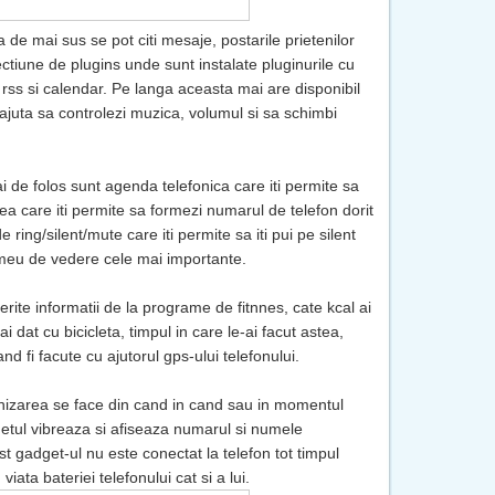
e mai sus se pot citi mesaje, postarile prietenilor
ectiune de plugins unde sunt instalate pluginurile cu
 rss si calendar. Pe langa aceasta mai are disponibil
 ajuta sa controlezi muzica, volumul si sa schimbi
ai de folos sunt agenda telefonica care iti permite sa
ea care iti permite sa formezi numarul de telefon dorit
e ring/silent/mute care iti permite sa iti pui pe silent
 meu de vedere cele mai importante.
iferite informatii de la programe de fitnnes, cate kcal ai
ai dat cu bicicleta, timpul in care le-ai facut astea,
and fi facute cu ajutorul gps-ului telefonului.
onizarea se face din cand in cand sau in momentul
etul vibreaza si afiseaza numarul si numele
t gadget-ul nu este conectat la telefon tot timpul
viata bateriei telefonului cat si a lui.