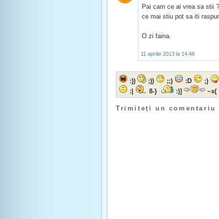
Pai cam ce ai vrea sa stii ?
ce mai stiu pot sa iti raspu
O zi faina.
11 aprilie 2013 la 14:48
:))
;))
;;)
:D
;)
:|
8-}
:)]
~x(
Trimiteți un comentariu