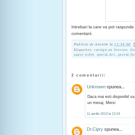
Intrebari la care va pot raspunde d
comentarii.
Publicat de
Anonim
la
12:54:00
Etiquettes:
castiga un liveview
,
li
super ieftin
,
xperia Arc
,
xperia li
2 comentarii:
Unknown
spunea...
Daca mai esti disponibil sa 
un mesaj. Mersi
11 aprilie 2013 la 13:19
Dr.Cipry
spunea...