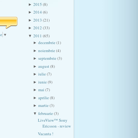
2015
(8)
►
2014
(6)
►
2013
(21)
►
2012
(33)
►
ge
▼
2011
(65)
▼
decembrie
(1)
►
noiembrie
(4)
►
septembrie
(3)
►
august
(8)
►
iulie
(7)
►
iunie
(9)
►
mai
(7)
►
aprilie
(8)
►
martie
(3)
►
februarie
(3)
▼
LiveView™ Sony
Ericsson - review
Vacanta !