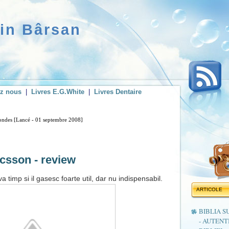
rin Bârsan
ez nous
|
Livres E.G.White
|
Livres Dentaire
condes [Lancé - 01 septembre 2008]
csson - review
timp si il gasesc foarte util, dar nu indispensabil.
ARTICOLE
BIBLIA S
- AUTENT