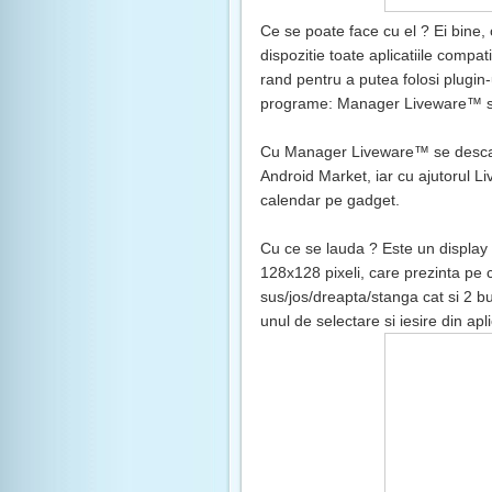
Ce se poate face cu el ? Ei bine, 
dispozitie toate aplicatiile compat
rand pentru a putea folosi plugin-
programe: Manager Liveware™ si
Cu Manager Liveware™ se descarca 
Android Market, iar cu ajutorul Liv
calendar pe gadget.
Cu ce se lauda ? Este un display
128x128 pixeli
,
care prezinta pe ce
sus/jos/dreapta/stanga cat si 2 bu
unul de selectare si iesire din aplic