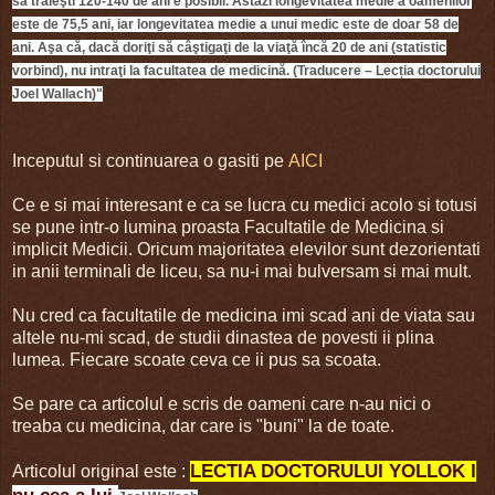
să trăieşti 120-140 de ani e posibil. Astăzi longevitatea medie a oamenilor
este de 75,5 ani, iar longevitatea medie a unui medic este de doar 58 de
ani. Aşa că, dacă doriţi să câştigaţi de la viaţă încă 20 de ani (statistic
vorbind), nu intraţi la facultatea de medicină. (Traducere – Lecția doctorului
Joel Wallach)"
Inceputul si continuarea o gasiti pe
AICI
Ce e si mai interesant e ca se lucra cu medici acolo si totusi
se pune intr-o lumina proasta Facultatile de Medicina si
implicit Medicii. Oricum majoritatea elevilor sunt dezorientati
in anii terminali de liceu, sa nu-i mai bulversam si mai mult.
Nu cred ca facultatile de medicina imi scad ani de viata sau
altele nu-mi scad, de studii dinastea de povesti ii plina
lumea. Fiecare scoate ceva ce ii pus sa scoata.
Se pare ca articolul e scris de oameni care n-au nici o
treaba cu medicina, dar care is "buni" la de toate.
LECTIA DOCTORULUI YOLLOK I
Articolul original este :