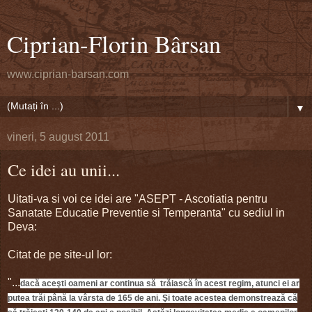
Ciprian-Florin Bârsan
www.ciprian-barsan.com
▼
vineri, 5 august 2011
Ce idei au unii...
Uitati-va si voi ce idei are "ASEPT - Ascotiatia pentru
Sanatate Educatie Preventie si Temperanta" cu sediul in
Deva:
Citat de pe site-ul lor:
"...
dacă aceşti oameni ar continua să trăiască în acest regim, atunci ei ar
putea trăi până la vârsta de 165 de ani. Şi toate acestea demonstrează că