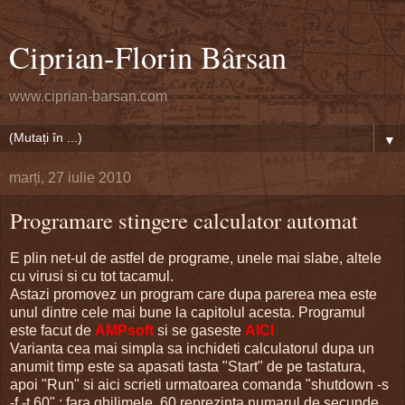
Ciprian-Florin Bârsan
www.ciprian-barsan.com
▼
marți, 27 iulie 2010
Programare stingere calculator automat
E plin net-ul de astfel de programe, unele mai slabe, altele
cu virusi si cu tot tacamul.
Astazi promovez un program care dupa parerea mea este
unul dintre cele mai bune la capitolul acesta. Programul
este facut de
AMPsoft
si se gaseste
AICI
Varianta cea mai simpla sa inchideti calculatorul dupa un
anumit timp este sa apasati tasta "Start" de pe tastatura,
apoi "Run" si aici scrieti urmatoarea comanda "shutdown -s
-f -t 60" ; fara ghilimele. 60 reprezinta numarul de secunde