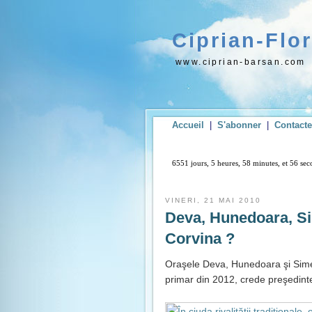
Ciprian-Flo
www.ciprian-barsan.com
Accueil
|
S'abonner
|
Contact
6551 jours, 5 heures, 58 minutes, et 57 se
VINERI, 21 MAI 2010
Deva, Hunedoara, Sim
Corvina ?
Oraşele Deva, Hunedoara şi Simer
primar din 2012, crede preşedint