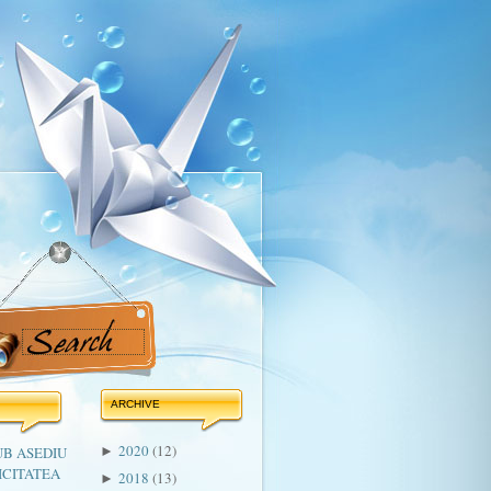
ARCHIVE
2020
(12)
UB ASEDIU
►
ICITATEA
2018
(13)
►