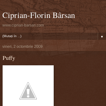
Ciprian-Florin Bârsan
www.ciprian-barsan.com
▼
vineri, 2 octombrie 2009
Puffy