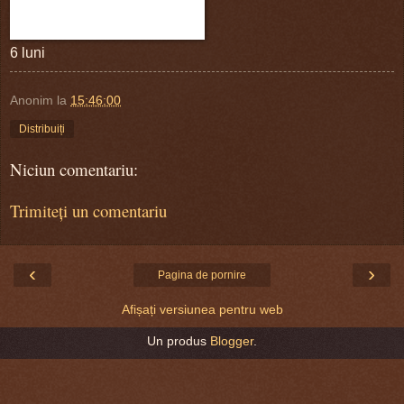
6 luni
Anonim
la
15:46:00
Distribuiți
Niciun comentariu:
Trimiteți un comentariu
‹
›
Pagina de pornire
Afișați versiunea pentru web
Un produs
Blogger
.