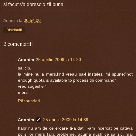
si facut.Va doresc o zii buna.
Anonim
la
00:54:00
Distribuiți
2 comentarii:
Anonim
25 aprilie 2009 la 14:20
sal cip.
la mine nu a mers.knd vreau sa-l instalez imi spune:"not
enough quota is available to process thi command"
vreo sugestie?
mersi
Răspundeți
Anonim
25 aprilie 2009 la 14:39
habr nu am de ce eroare ti-a dat, l-am incercat pe cateva
pc si or mers fara probleme, acuma nush ce sa zic, mai