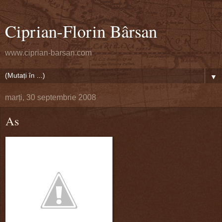
Ciprian-Florin Bârsan
www.ciprian-barsan.com
▼
marți, 30 septembrie 2008
As