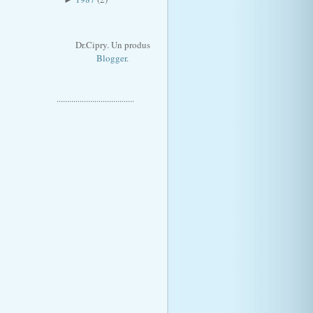
Dr.Cipry. Un produs
Blogger
.
.....................................