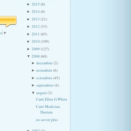
2015
(8)
►
2014
(6)
►
2013
(21)
►
2012
(33)
►
ge
▼
2011
(65)
►
2010
(109)
►
2009
(127)
►
2008
(60)
▼
decembrie
(2)
►
noiembrie
(6)
►
octombrie
(45)
►
septembrie
(4)
►
august
(3)
▼
Carti Ellen G.White
Carti Medicina
Dentara
en savoir plus
1987
(2)
►