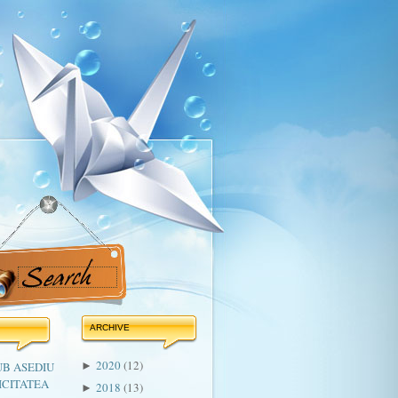
ARCHIVE
2020
(12)
UB ASEDIU
►
ICITATEA
2018
(13)
►