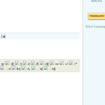
BIBLIEI
TRANSLATE
Select Langua
:p
:((
:)
:(
:X
=((
:-o
:-/
:-*
:-t
b-(
:-L
x(
=))