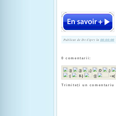
Publicat de
Dr.Cipry
la
00:00:00
0 comentarii:
:))
;))
;;)
:D
;)
:|
8-}
:)]
~x(
Trimiteți un comentariu